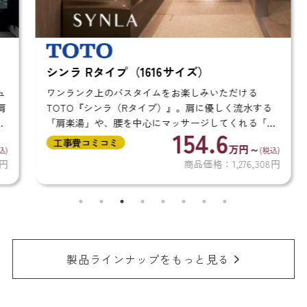
シンラ Rタイプ（1616サイズ）
ワンランク上のバスタイムをお楽しみいただける
TOTO『シンラ（Rタイプ）』。肩に優しく流水する
「肩楽湯」や、腰を中心にマッサージしてくれる「腰
154.6
楽湯」機能を搭載したラグジュアリーな浴室です。 ま
工事費コミコミ
万円～
(税込)
た、冬も冷たくなりにくい「ほっカラリ床」や...
商品価格：1,276,308円
製品ラインナップをもっと見る