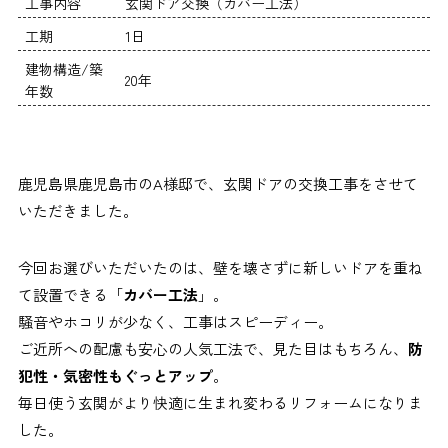
工事内容
玄関ドア交換（カバー工法）
工期
1日
建物構造/築
20年
年数
鹿児島県鹿児島市のA様邸で、玄関ドアの交換工事をさせて
いただきました。
今回お選びいただいたのは、壁を壊さずに新しいドアを重ね
て設置できる「
カバー工法
」。
騒音やホコリが少なく、工事はスピーディー。
ご近所への配慮も安心の人気工法で、見た目はもちろん、
防
犯性・気密性もぐっとアップ
。
毎日使う玄関がより快適に生まれ変わるリフォームになりま
した。