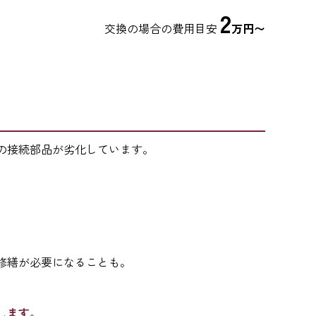
2
交換の場合の費用目安
万円〜
の接続部品が劣化しています。
修繕が必要になることも。
します。