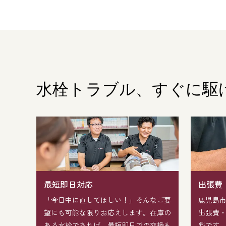
水栓トラブル、
すぐに駆
最短即日対応
出張費
「今日中に直してほしい！」そんなご要
鹿児島
望にも可能な限りお応えします。在庫の
出張費
ある水栓であれば、最短即日での交換も
料です