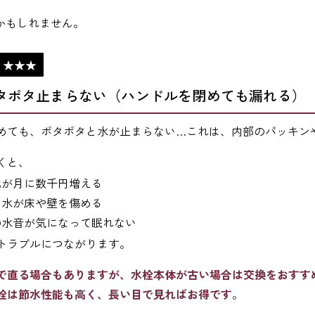
かもしれません。
：★★★
タポタ止まらない
（ハンドルを閉めても漏れる）
めても、ポタポタと水が止まらない…これは、内部のパッキン
くと、
代が月に数千円増える
た水が床や壁を傷める
の水音が気になって眠れない
トラブルにつながります。
で直る場合もありますが、水栓本体が古い場合は交換をおすす
栓は節水性能も高く、長い目で見ればお得です。