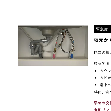
緊急度
根元か
蛇口の根
放ってお
カウ
カビ
階下
特に、洗
早めの交
丸和リフ