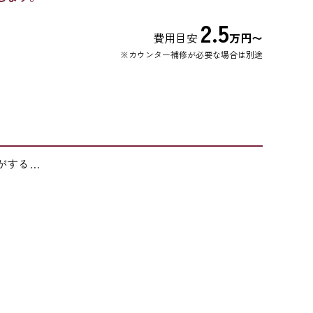
2.5
費用目安
万円〜
※カウンター補修が必要な場合は別途
がする…