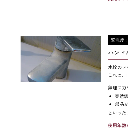
緊急度
ハンド
水栓のレ
これは、
無理に力
突然
部品
といった
使用年数