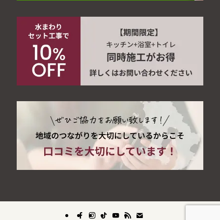
当社ホームページでは、お客様がより便利にサービスをご利
用いただくため、「クッキー（Cookies）」を使用する場合
がございます。
クッキーとは、ウェブサイトがお客様のブラウザに送信する
小さなデータファイルです。個々の利用者を識別できるもの
ではなく、お客様のプライバシーを侵害するものではござい
ません。
クッキーの使用目的
お客様の利便性向上（再訪問時の入力省略など）
ウェブサイトのアクセス解析・改善
より適切な情報提供
お客様はブラウザの設定により、クッキーの受け取りを拒否
すること等が可能です。
ただし、クッキーを無効にした場合、一部のサービスがご利
用いただけない場合がございます。