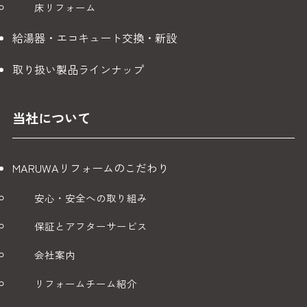
床リフォーム
（2） 公的機関から法令等に基づく照会を受けた場合
給湯器・エコキュート交換・新設
（3） お客様にご了解をいただいた上で第三者に提供する場
合
取り扱い製品ラインナップ
3. 個人情報保護のための安全対策
当社は、お客様からご提供いただいた個人情報を厳重に保護
当社について
するために、以下の安全対策を実施しております。
情報セキュリティシステムの整備
MARUWAリフォームのこだわり
個人情報へのアクセス制限（担当者のみがアクセス可
能）
安心・安全への取り組み
個人情報を含む書類の施錠管理
継続的な社員教育・研修の実施
保証とアフターサービス
個人情報の定期的な点検・見直し
会社案内
4. 個人情報の開示・訂正・削除等
リフォームチーム紹介
お客様からご提供いただいた個人情報は、正確かつ最新の状
態で管理するよう努めております。また、お客様からご提供