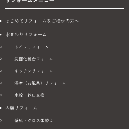
2. 個人情報の管理
お客様からご提供いただいた個人情報は、安全かつ適正な管
理を行うと共に、次の場合を除き、第三者に提供することは
はじめてリフォームをご検討の方へ
一切ございません。
水まわりリフォーム
（1） 当社が第1項の目的に利用するため、個人情報保護契約
を締結した当社のグループ企業及び業務委託先等に対して必
トイレリフォーム
要最低限の情報を提供する場合
洗面化粧台フォーム
業務委託先の例
キッチンリフォーム
設備機器メーカー（TOTO、LIXIL等）への見積依頼
浴室（お風呂）リフォーム
専門工事業者への工事委託
リフォーム瑕疵保険の申請・審査機関
水栓・蛇口交換
郵送・配送業者
内装リフォーム
※これらの委託先には、個人情報保護に関する契約を締結
し、適切な管理を義務付けております。
壁紙・クロス張替え