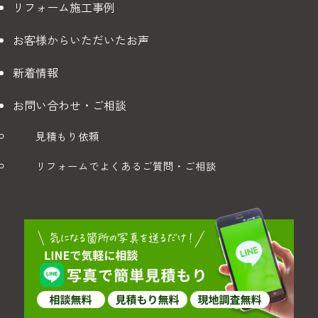
リフォーム施工事例
いただいた個人情報について、以下のご請求があった場合
は、速やかに、かつ適切に必要な対応をいたします。
お客様からいただいたお声
開示: ご本人様の個人情報の開示請求
新着情報
訂正: 個人情報の内容が事実でない場合の訂正請求
削除: 個人情報の削除請求
お問い合わせ・ご相談
利用停止: 個人情報の利用停止・第三者提供停止の請求
見積もり依頼
ご請求希望の場合は、下記の窓口までお電話またはメールに
リフォームでよくあるご質問・ご相談
てご連絡ください。ご本人様確認の上、速やかに対応いたし
ます。
フリーダイヤル：0120-550-835
営業時間:：9:00〜17:30（火・水曜定休/土日対応可）
メールアドレス:
maruwa.reform@maruwa-net.co.jp
5. クッキー（Cookies）の使用