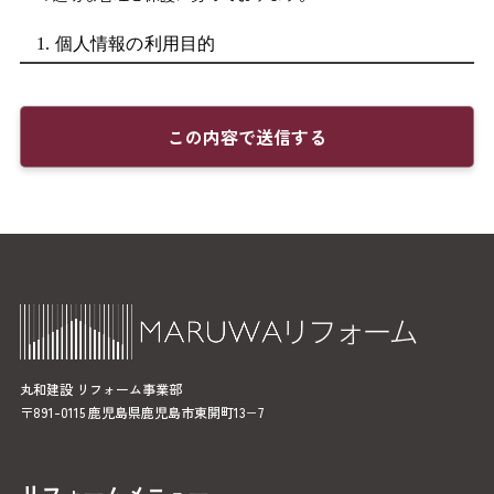
1. 個人情報の利用目的
当社は、お客様からご提供いただいた個人情報を、以下の目
的のみに利用いたします。それ以外の目的に利用する場合
は、個人情報をご提供いただく際に、予めその目的を明示い
たします。お客様の個人情報をこれらの目的以外に無断で利
用することはございません。
具体的な利用目的
リフォームのご相談・お見積もり対応
現地調査・施工計画の作成
工事の実施・進捗管理
アフターサービス・定期点検のご案内
丸和建設 リフォーム事業部
相談会・勉強会などイベントのご案内
〒891-0115 鹿児島県鹿児島市東開町13−7
当社の商品・サービス等に関連する有益な情報のお届け
お問い合わせへの回答
リフォームメニュー