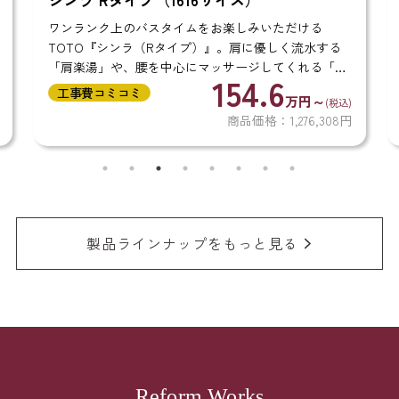
ワンランク上のバスタイムをお楽しみいただける
TOTO『シンラ（Rタイプ）』。肩に優しく流水する
「肩楽湯」や、腰を中心にマッサージしてくれる「腰
154.6
楽湯」機能を搭載したラグジュアリーな浴室です。 ま
工事費コミコミ
万円～
(税込)
た、冬も冷たくなりにくい「ほっカラリ床」や...
商品価格：1,276,308円
製品ラインナップをもっと見る
Reform Works