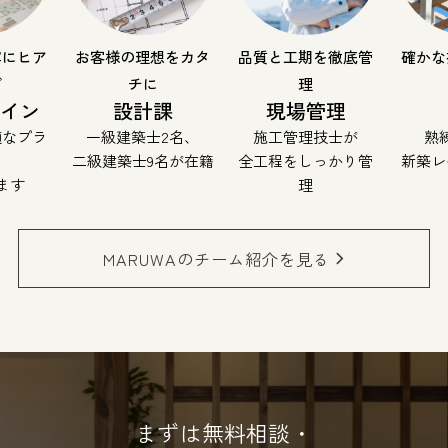
寧にヒア
お客様の理想をカタ
品質と工期を徹底管
確かな
グ
チに
理
ザイン
設計課
現場管理
適なプラ
一級建築士2名、
施工管理技士が
熟
二級建築士9名が在籍
全工程をしっかり管
新築レ
ます
理
MARUWAのチーム紹介を見る
まずは無料相談・