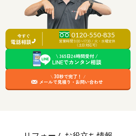
0120-550-835
今すぐ
電話相談
営業時間 9:00〜17:30 / 火・水曜定休
（土日対応可）
\ 365日24時間受付 /
LINEで
カンタン
相談
30
\
秒で完了！
/
メールで見積り・お問い合わせ
リフォームお役立ち情報