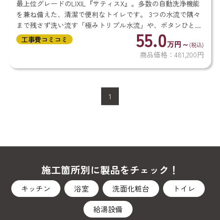
最上位グレードのLIXIL『サティスX』。多数の自動洗浄機能
を兼ね備えた、清潔で便利なトイレです。 3つの水流で隅々
まで残さず洗い流す「極みトリプル水流」や、ボタンひとつ
55.0
で便器をつけおき洗いできる「泡クリーン」。面倒なトイレ
工事費コミコミ
万円～
(税込)
掃除を手軽...
商品価格：481,200円
1
施工箇所別に製品をチェック！
キッチン
浴室
洗面化粧台
トイレ
給湯設備