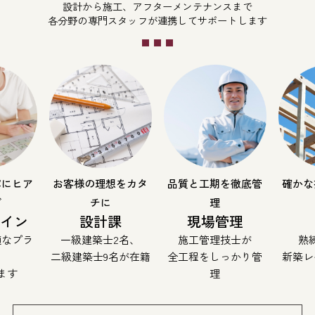
設計から施工、アフターメンテナンスまで
各分野の専門スタッフが連携してサポートします
寧にヒア
お客様の理想をカタ
品質と工期を徹底管
確かな
グ
チに
理
ザイン
設計課
現場管理
適なプラ
一級建築士2名、
施工管理技士が
熟
二級建築士9名が在籍
全工程をしっかり管
新築レ
ます
理