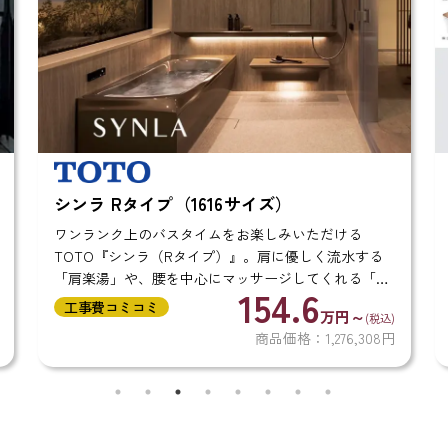
シンラ Rタイプ（1616サイズ）
ワンランク上のバスタイムをお楽しみいただける
TOTO『シンラ（Rタイプ）』。肩に優しく流水する
「肩楽湯」や、腰を中心にマッサージしてくれる「腰
154.6
楽湯」機能を搭載したラグジュアリーな浴室です。 ま
工事費コミコミ
万円～
(税込)
た、冬も冷たくなりにくい「ほっカラリ床」や...
商品価格：1,276,308円