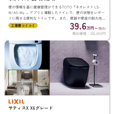
便の情報を基に健康管理ができるTOTO『ネオレスト LS-
W/AS-W』。アプリと連動したトイレで、便の状態をレポー
トに残せる便利なトイレです。 また、便器や便座の耐久性が
39.6
高いことも魅力で、汚れが落ちやすいセフィオンテクト素材
工事費コミコミ
万円～
(税込)
を使用し...
商品価格：326,400円
サティスX X6グレード