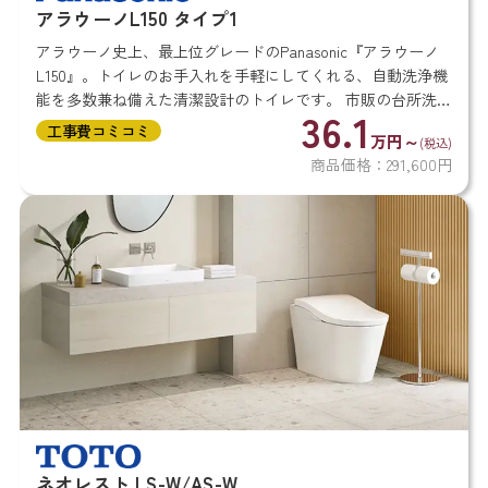
アラウーノL150 タイプ1
アラウーノ史上、最上位グレードのPanasonic『アラウーノ
L150』。トイレのお手入れを手軽にしてくれる、自動洗浄機
能を多数兼ね備えた清潔設計のトイレです。 市販の台所洗剤
36.1
で洗浄できる「バブル洗浄」や、除菌もできる「オゾンウォ
工事費コミコミ
万円～
(税込)
ータ...
商品価格：291,600円
ネオレスト LS-W/AS-W