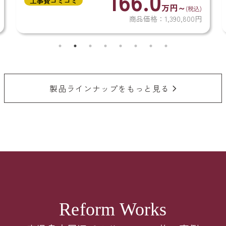
.0
154.6
工事費コミコミ
...
た、冬も冷たくなりにくい「ほっカラリ床」や.
万円～
万
(税込)
：1,390,800円
商品価格：1,2
製品ラインナップをもっと見る
Reform Works