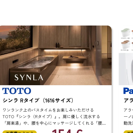
アラウーノL150 タイプ1
ける
アラウーノ史上、最上位グレードのPanasonic『ア
流水する
ーノL150』。トイレのお手入れを手軽にしてくれる
れる「腰楽
動洗浄機能を多数兼ね備えた清潔設計のトイレです
 ま
市販の台所洗剤で洗浄できる「バブル洗浄」や、除