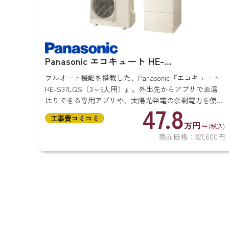
Panasonic エコキュート HE-
S37LQS（370L）
フルオート機能を搭載した、Panasonic『エコキュート
HE-S37LQS（3～5人用）』。外出先からアプリでお湯
はりできる専用アプリや、太陽光発電の余剰電力を使用
47.8
できるエコキュートです。 また、耐震性にも優れてお
工事費コミコミ
り、震度7程度の...
万円～
(税込)
商品価格：327,600円