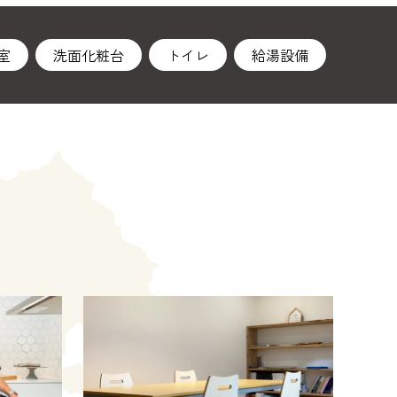
室
洗面化粧台
トイレ
給湯設備