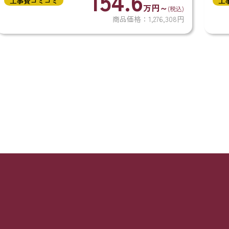
36.1
工事費コミコミ
..
できる「オゾンウォータ...
円～
万円～
(税込)
(
76,308円
商品価格：291,6