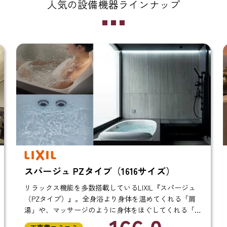
人気の設備機器ラインナップ
サイズ）
シンラ Rタイプ（1616サイズ）
IL『スパージュ
ワンランク上のバスタイムをお楽しみいただ
めてくれる「肩
TOTO『シンラ（Rタイプ）』。肩に優しく
ぐしてくれる「肩
「肩楽湯」や、腰を中心にマッサージしてく
促す「腰ほぐし
湯」機能を搭載したラグジュアリーな浴室です。