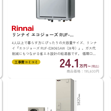
リンナイ エコジョーズ RUF-
E2406SAW（24号）
4人以上で暮らす方にぴったりの大容量サイズ、リンナ
イ『エコジョーズ RUF-E2406SAW（24号）』。ガス代
削減にもつながる省エネ設計の給湯器です。 循環口が
24.1
熱くなりにくく安全な「快適おいだき」や、お湯はり完
工事費コミコミ
了が近くなると音で知ら...
万円～
(税込)
商品価格：195,600円