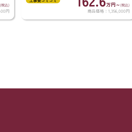
62.6
166
工事費コミコミ
湯」など、ラグジュアリーな機能満載の浴
万円～
(税込)
商品価格：1,356,000円
商品価格