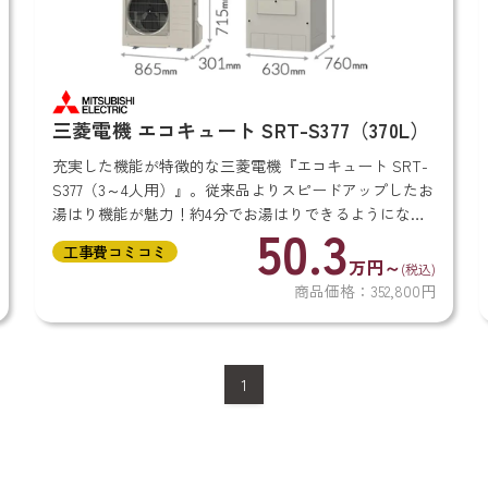
三菱電機 エコキュート SRT-S377（370L）
充実した機能が特徴的な三菱電機『エコキュート SRT-
S377（3～4人用）』。従来品よりスピードアップしたお
湯はり機能が魅力！約4分でお湯はりできるようになっ
50.3
たエコキュートです。 また、家族が順番に入浴しても
工事費コミコミ
お湯をキレイに保ってくれ...
万円～
(税込)
商品価格：352,800円
1