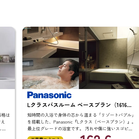
プラン（1616サ
スパージュ PZタイプ（1616
まる「リゾートバブル」
リラックス機能を多数搭載しているLIX
クラス（ベースプラン）』。
（PZタイプ）』。全身浴より身体を温
湯」や、マッサージのように身体をほ
り、汚れを落としやすい
ほぐし湯」。腰を中心に水流が血流を