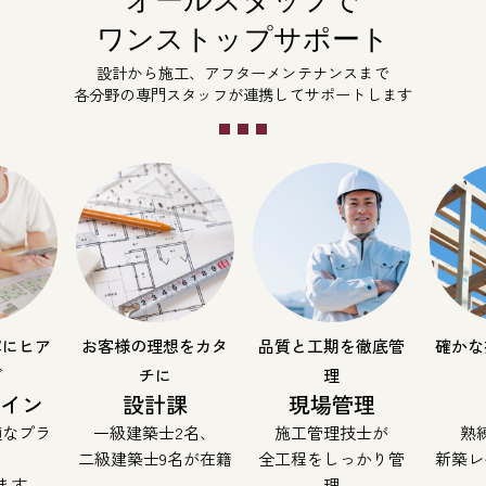
オールスタッフで
ワンストップサポート
設計から施工、アフターメンテナンスまで
各分野の専門スタッフが連携してサポートします
寧にヒア
お客様の理想をカタ
品質と工期を徹底管
確かな
グ
チに
理
ザイン
設計課
現場管理
適なプラ
一級建築士2名、
施工管理技士が
熟
二級建築士9名が在籍
全工程をしっかり管
新築レ
ます
理