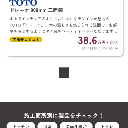
ドレーナ 900mm 三面鏡
まるでインテリアのようにおしゃれなデザインが魅力の
TOTO『ドレーナ』。木の温もりも感じられる洗面で、お部
屋を演出するように洗面台をコーディネートいただけます。
38.6
見た目がかわいいことはもちろん、機能性も兼ね備えている
工事費コミコミ
万円～
(税込)
TOTO『ドレーナ...
商品価格：313,200円
1
施工箇所別に製品をチェック！
キッチン
浴室
洗面化粧台
トイレ