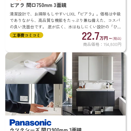
ピアラ 間口750mm 3面鏡
清潔設計で、お掃除もしやすいLIXIL『ピアラ』。価格は中級
でありながら、高品質な機能をたっぷり兼ね備えた、コスパ
の良い洗面台です。 底が広く、水はねしにくい設計の「ひろ
22.7
びろボウル」や、180℃好きな角度に動かせる「くるくる水
工事費コミコミ
万円～
(税込)
栓」など...
商品価格：154,800円
ウツクシーズ 間口900mm 3面鏡