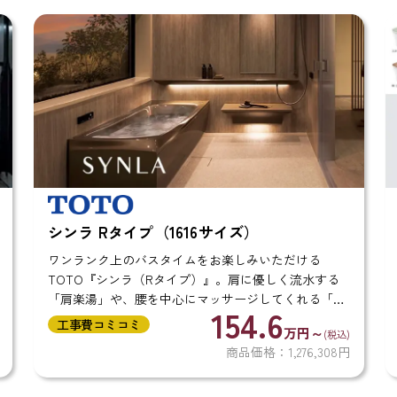
シンラ Rタイプ（1616サイズ）
ワンランク上のバスタイムをお楽しみいただける
TOTO『シンラ（Rタイプ）』。肩に優しく流水する
「肩楽湯」や、腰を中心にマッサージしてくれる「腰
154.6
楽湯」機能を搭載したラグジュアリーな浴室です。 ま
工事費コミコミ
万円～
(税込)
た、冬も冷たくなりにくい「ほっカラリ床」や...
商品価格：1,276,308円