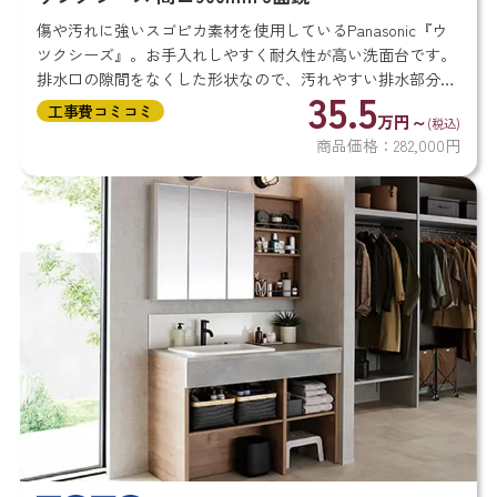
傷や汚れに強いスゴピカ素材を使用しているPanasonic『ウ
ツクシーズ』。お手入れしやすく耐久性が高い洗面台です。
排水口の隙間をなくした形状なので、汚れやすい排水部分も
35.5
お手入れしやすいのが魅力。洗面のキレイを保ちやすく、い
工事費コミコミ
万円～
(税込)
つでも清...
商品価格：282,000円